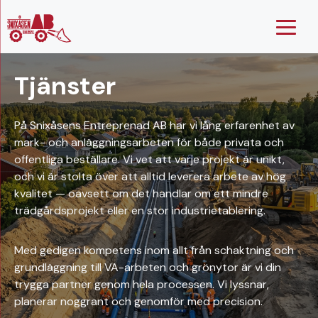
Hoppa
till
innehåll
Tjänster
På Snixåsens Entreprenad AB har vi lång erfarenhet av
mark- och anläggningsarbeten för både privata och
offentliga beställare. Vi vet att varje projekt är unikt,
och vi är stolta över att alltid leverera arbete av hög
kvalitet — oavsett om det handlar om ett mindre
trädgårdsprojekt eller en stor industrietablering.
Med gedigen kompetens inom allt från schaktning och
grundläggning till VA-arbeten och grönytor är vi din
trygga partner genom hela processen. Vi lyssnar,
planerar noggrant och genomför med precision.