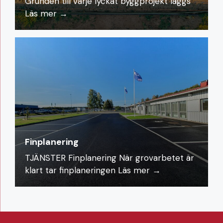
Grunden till varje lyckat byggprojekt läggs
Läs mer →
Finplanering
TJÄNSTER Finplanering När grovarbetet är
klart tar finplaneringen
Läs mer →