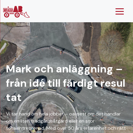
Hoppa
till
innehåll
Mark och anläggning –
från idé till färdigt resul
tat
Vi tar hand om hela jobbet – oavsett om det handlar
om en liten trädgårdsåtgärd eller en stor
totalentreprenad. Med över 50 års erfarenhet och rätt