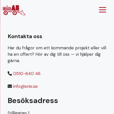
Hoppa
till
innehåll
Kontakta oss
Har du frågor om ett kommande projekt eller vill
ha en offert? Hör av dig till oss — vi hjälper dig
gärna.
0510-640 46
info@snix.se
Besöksadress
Stålgatan 1