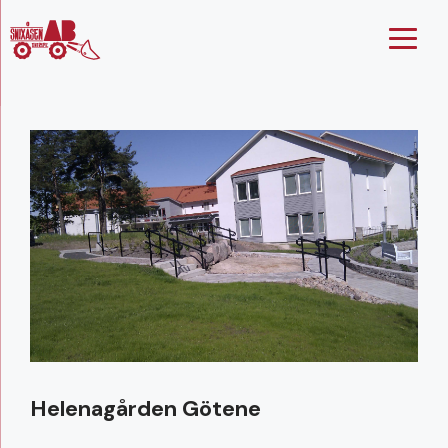
Hoppa
till
innehåll
Helenagården Götene